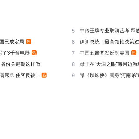
5
中传王牌专业取消艺考 释放
6
国已成定局
伊朗总统：最高领袖决策过程
热
7
买了3千台电器
中国五箭齐发反制美国
热
热
8
多省份关键期这样做
母子在“天津之眼”海河边
9
床虱 住客反被怼
曝《蜘蛛侠》替身“河南弟
热