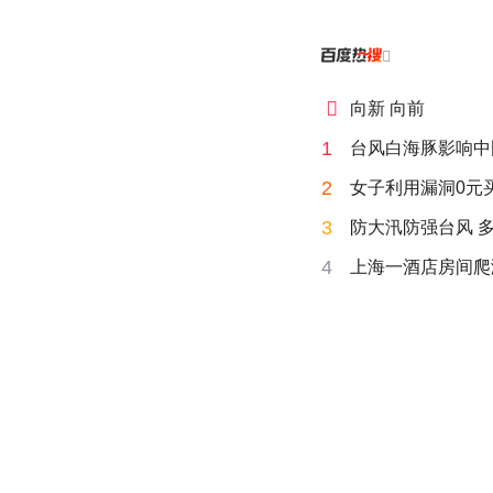


向新 向前
1
台风白海豚影响中
2
女子利用漏洞0元
3
防大汛防强台风 
4
上海一酒店房间爬满