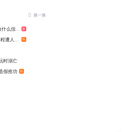

换一换
什么信号
新
遭人利用
热
游玩时溺亡
”造假抢功
热